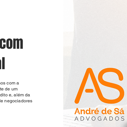
 com
l
nos com a
rte de um
dito e, além da
de negociadores