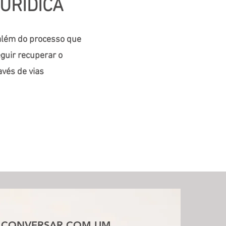
URÍDICA
além do processo que
eguir recuperar o
avés de vias
CONVERSAR COM UM