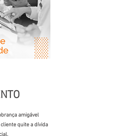
ENTO
obrança amigável
cliente quite a dívida
ial.