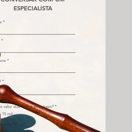
ESPECIALISTA
e
fone
J
o valor dos títulos em atraso?
*
a 15 mil
 a 50 mil
ima de 50 mil