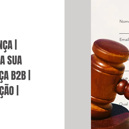
Nom
Email
ÇA |
DA SUA
Tele
ÇA B2B |
CNP
ÇÃO |
Qual 
0 
15
ac