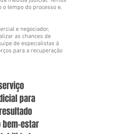
da medida judicial. Temos
o o tempo do processo e,
rcial e negociador,
alizar as chances de
uipe de especialistas à
rços para a recuperação
serviço
icial para
resultado
o bem-estar