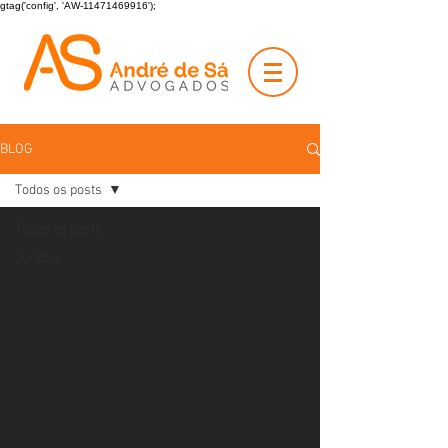
gtag('config', 'AW-11471469916');
BLOG
Todos os posts
Todos os posts
Jurídico