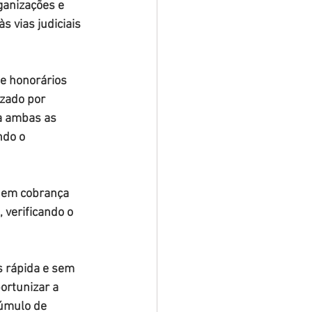
ganizações e 
 vias judiciais 
 e honorários 
izado por 
a ambas as 
do o 
a em cobrança 
 verificando o 
s rápida e sem 
ortunizar a 
úmulo de 