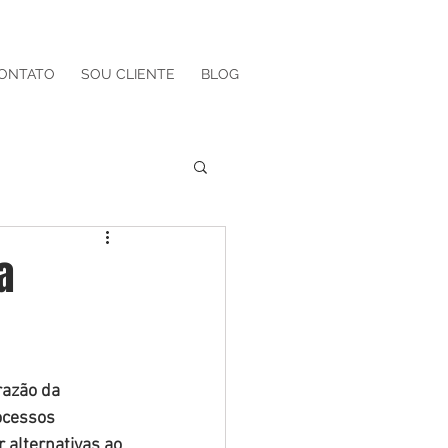
ONTATO
SOU CLIENTE
BLOG
a
razão da 
ocessos 
 alternativas ao 